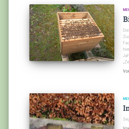
MEI
B
Die
Zuc
Fac
hie
Jah
„Ze
Vo
MEI
I
Seg
Vo