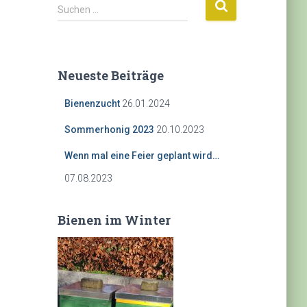
S
Suchen …
u
c
h
e
Neueste Beiträge
n
n
Bienenzucht
26.01.2024
a
c
Sommerhonig 2023
20.10.2023
h
:
Wenn mal eine Feier geplant wird…
07.08.2023
Bienen im Winter