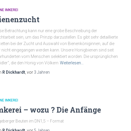
NE IMKEREI
ienenzucht
se Betrachtung kann nur eine grobe Beschreibung der
htarbeit sein, um das Prinzip darzustellen. Es gibt sehr detaillierte
etten bei der Zucht und Auswahl von Bienenköniginnen, auf die
r nicht eingegangen werden kann. Unsere Honigbienen sind seit
rhunderten vom Menschen selektiert worden. Die ursprünglichen
idler“, die den Honig von Völkern
Weiterlesen…
n
R Dickhardt
, vor
3 Jahren
NE IMKEREI
mkerei – wozu ? Die Anfänge
eberger Beuten im DN1,5 – Format
n
R Dickhardt
, vor
5 Jahren